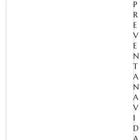
P
R
E
V
E
N
T
A
N
A
V
I
D
A