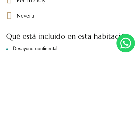
Pet Friendly
Nevera
Qué está incluido en esta habitación
Desayuno continental
Mesita de noche
Baño privado completo
CONTACTO
ANTÍA &
Reservas /