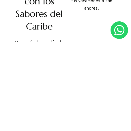
con los
Sabores del
Caribe
Después de un día de
actividades al aire
libre, no hay nada
mejor que disfrutar de
la deliciosa comida
local. A lo largo de la
Playa San Luis,
encontrarás pequeños
restaurantes y bares
donde puedes
degustar platos típicos